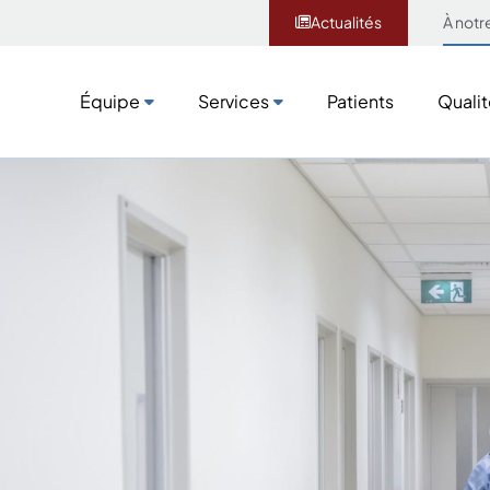
Actualités
À notr
Équipe
Services
Patients
Qualit
Équipe
Services
Patients
Qualit