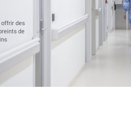
offrir des
preints de
ins