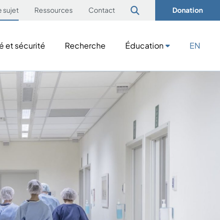
e sujet
Ressources
Contact
Donation
é et sécurité
Recherche
Éducation
EN
é et sécurité
Recherche
Éducation
EN