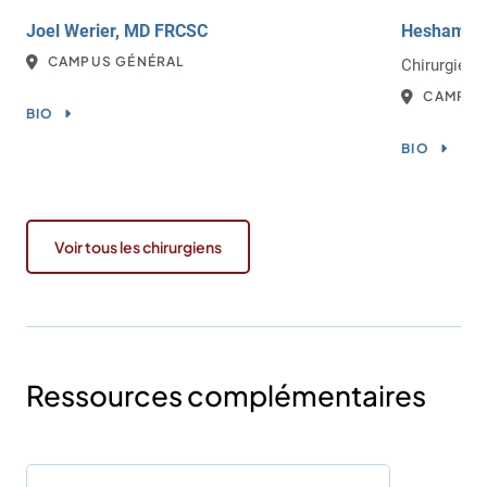
Joel Werier, MD FRCSC
Hesham Ab
CAMPUS GÉNÉRAL
Chirurgien
CAMPUS
BIO
BIO
Voir tous les chirurgiens
Ressources complémentaires