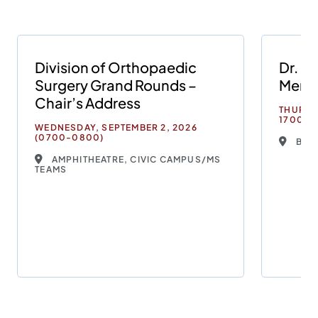
Division of Orthopaedic
Dr. M
Surgery Grand Rounds –
Memo
Chair’s Address
THURSD
1700)
WEDNESDAY, SEPTEMBER 2, 2026
(0700-0800)
BRE
AMPHITHEATRE, CIVIC CAMPUS/MS
TEAMS