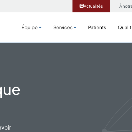
Actualités
À notr
Équipe
Services
Patients
Qualit
Équipe
Services
Patients
Qualit
que
avoir