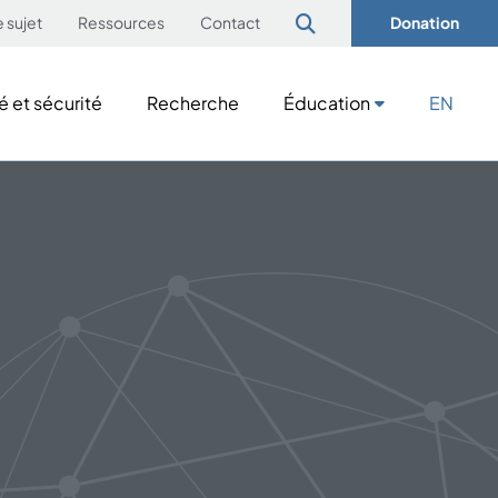
e sujet
Ressources
Contact
Donation
é et sécurité
Recherche
Éducation
EN
é et sécurité
Recherche
Éducation
EN