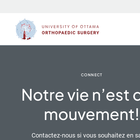
Sauter
au
contenu
CONNECT
Notre vie n’est 
mouvement!
Contactez-nous si vous souhaitez en s