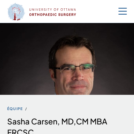
Sauter
au
contenu
ÉQUIPE
Sasha Carsen, MD,CM MBA
FRCSC