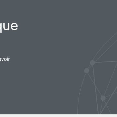
que
avoir