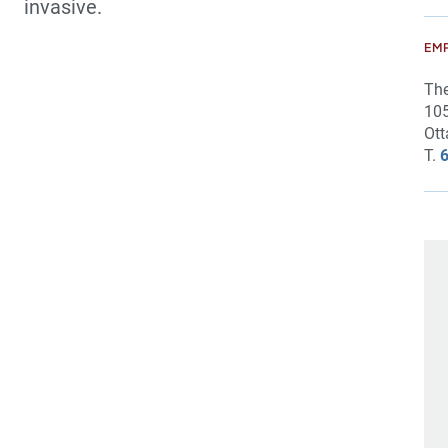
invasive.
EM
The
105
Ott
T.
6