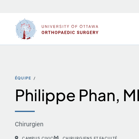
Sauter
au
contenu
ÉQUIPE
Philippe Phan, 
Chirurgien
CAMPUS CIVIC
CHIRURGIENS ET FACULTÉ