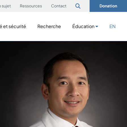
e sujet
Ressources
Contact
Donation
é et sécurité
Recherche
Éducation
EN