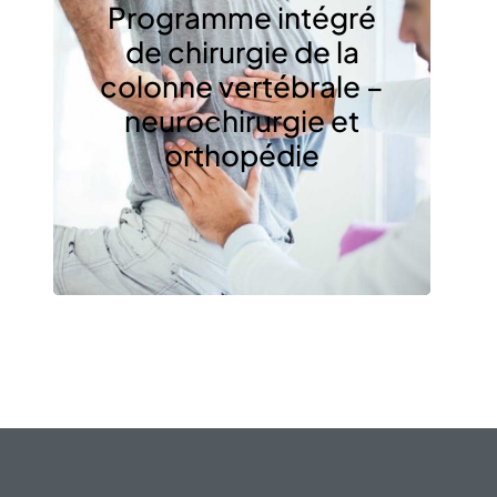
Programme intégré
de chirurgie de la
colonne vertébrale –
neurochirurgie et
orthopédie