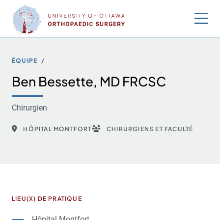
Sauter
au
contenu
ÉQUIPE
Ben Bessette, MD FRCSC
Chirurgien
HÔPITAL MONTFORT
CHIRURGIENS ET FACULTÉ
LIEU(X) DE PRATIQUE
Hôpital Montfort