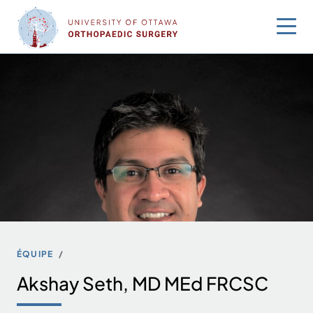
Sauter
au
contenu
ÉQUIPE
Akshay Seth, MD MEd FRCSC